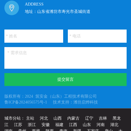
ADDRESS
地址：山东省潍坊市寿光市圣城街道
提交留言
版权所有：2024 筑安金（山东）工程技术有限公司
鲁ICP备2024056575号-1
技术支持：潍坊启烨科技
城市分站：
主站
河北
山西
内蒙古
辽宁
吉林
黑龙
江
江苏
浙江
安徽
福建
江西
山东
河南
湖北