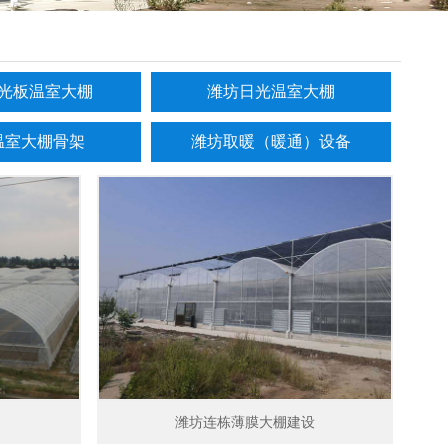
光板温室大棚
潍坊日光温室大棚
温室大棚骨架
潍坊取暖（暖通）设备
潍坊连栋薄膜大棚建设