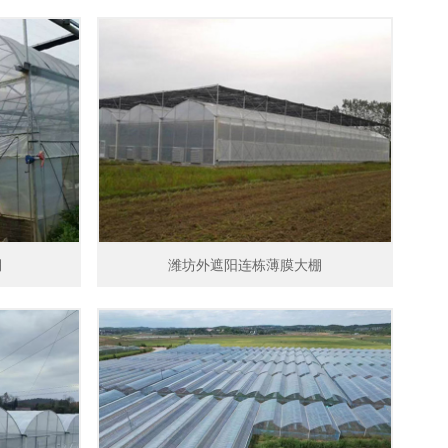
棚
潍坊外遮阳连栋薄膜大棚