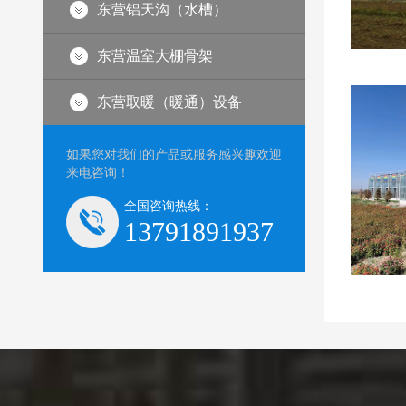
东营铝天沟（水槽）
东营温室大棚骨架
棚
东营育苗连栋薄膜大棚
东营取暖（暖通）设备
如果您对我们的产品或服务感兴趣欢迎
来电咨询！
全国咨询热线：
13791891937
栽培
东营智能玻璃大棚