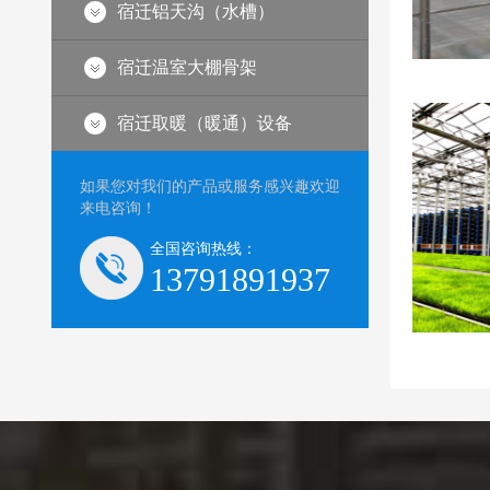
宿迁铝天沟（水槽）
宿迁温室大棚骨架
室
宿迁阳光板大棚建造
宿迁取暖（暖通）设备
如果您对我们的产品或服务感兴趣欢迎
来电咨询！
全国咨询热线：
13791891937
设
宿迁荷兰智能温室