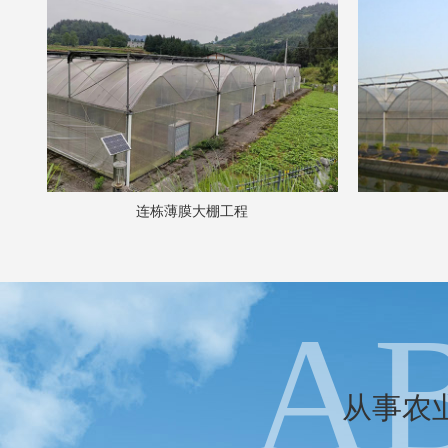
连栋薄膜大棚工程
A
从事农