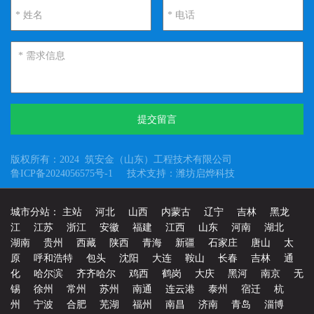
提交留言
版权所有：2024 筑安金（山东）工程技术有限公司
鲁ICP备2024056575号-1
技术支持：潍坊启烨科技
城市分站：
主站
河北
山西
内蒙古
辽宁
吉林
黑龙
江
江苏
浙江
安徽
福建
江西
山东
河南
湖北
湖南
贵州
西藏
陕西
青海
新疆
石家庄
唐山
太
原
呼和浩特
包头
沈阳
大连
鞍山
长春
吉林
通
化
哈尔滨
齐齐哈尔
鸡西
鹤岗
大庆
黑河
南京
无
锡
徐州
常州
苏州
南通
连云港
泰州
宿迁
杭
州
宁波
合肥
芜湖
福州
南昌
济南
青岛
淄博