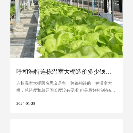
呼和浩特连栋温室大棚造价多少钱一平方
连栋温室大棚顾名思义是每一跨都相连的一种温室大
棚，总跨度和总开间长度没有要求 但是最好控制在60
米之内，这样降温系统功能更加稳定。那么连栋温室大
2024-01-28
棚每平方 ...