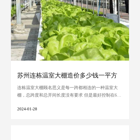
苏州连栋温室大棚造价多少钱一平方
连栋温室大棚顾名思义是每一跨都相连的一种温室大
棚，总跨度和总开间长度没有要求 但是最好控制在60
米之内，这样降温系统功能更加稳定。那么连栋温室大
2024-01-28
棚每平方 ...