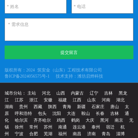
提交留言
版权所有：2024 筑安金（山东）工程技术有限公司
鲁ICP备2024056575号-1
技术支持：潍坊启烨科技
城市分站：
主站
河北
山西
内蒙古
辽宁
吉林
黑龙
江
江苏
浙江
安徽
福建
江西
山东
河南
湖北
湖南
贵州
西藏
陕西
青海
新疆
石家庄
唐山
太
原
呼和浩特
包头
沈阳
大连
鞍山
长春
吉林
通
化
哈尔滨
齐齐哈尔
鸡西
鹤岗
大庆
黑河
南京
无
锡
徐州
常州
苏州
南通
连云港
泰州
宿迁
杭
州
宁波
合肥
芜湖
福州
南昌
济南
青岛
淄博